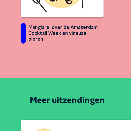
Mangiare! over de Amsterdam
Cocktail Week en vineuze
bieren
Meer uitzendingen