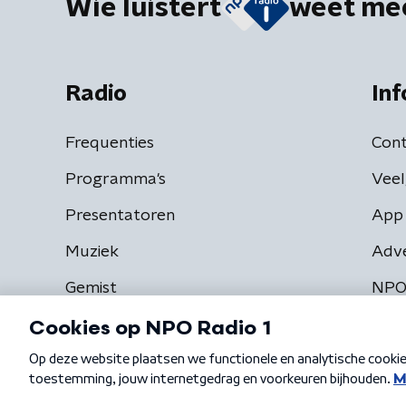
Wie luistert
weet me
Radio
Inf
Frequenties
Cont
Programma's
Veel
Presentatoren
App 
Muziek
Adv
Gemist
NPO
Algemene voorwaarden
Privacybeleid