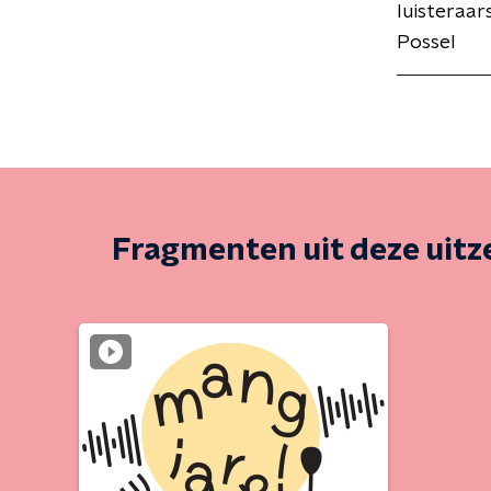
luisteraar
Possel
Fragmenten uit deze uit