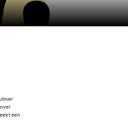
linair
 over
reekt een