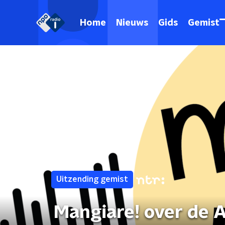
Home
Nieuws
Gids
Gemist
Uitzending gemist
Mangiare! over de 