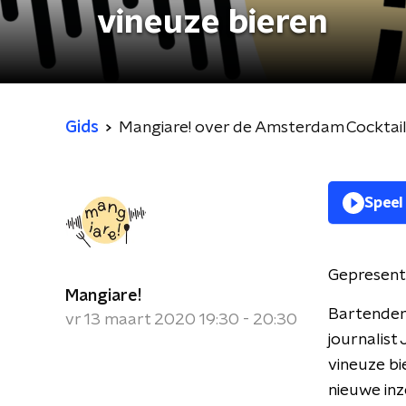
vineuze bieren
Gids
Mangiare! over de Amsterdam Cocktail
Speel
Gepresent
Mangiare!
Bartender
vr 13 maart 2020 19:30 - 20:30
journalist
vineuze bi
nieuwe inz