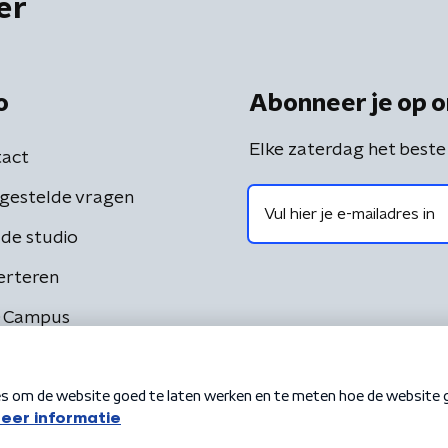
er
o
Abonneer je op o
Elke zaterdag het beste
act
gestelde vragen
de studio
erteren
 Campus