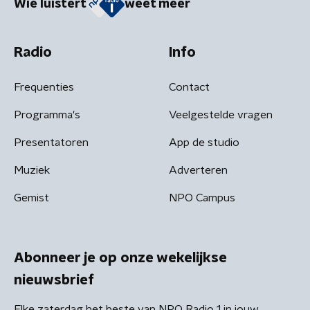
Wie luistert
weet meer
Radio
Info
Frequenties
Contact
Programma's
Veelgestelde vragen
Presentatoren
App de studio
Muziek
Adverteren
Gemist
NPO Campus
Abonneer je op onze wekelijkse
nieuwsbrief
Elke zaterdag het beste van NPO Radio 1 in jouw