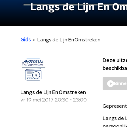
Langs de Lijn En O
Gids
Langs de Lijn En Omstreken
Deze uitz
beschikba
Binne
Langs de Lijn En Omstreken
vr 19 mei 2017 20:30 - 23:00
Gepresent
Langs de L
persoonlij