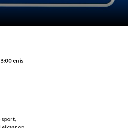
23:00
en is
 sport,
d elkaar op