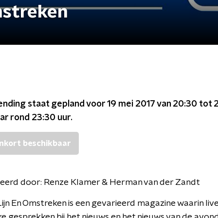
mstreken
ending staat gepland voor
19 mei 2017 van 20:30 tot 
ar rond
23:30
uur.
nkort beschikbaar
eerd door:
Renze Klamer & Herman van der Zandt
ijn En Omstreken is een gevarieerd magazine waarin live
ke gesprekken bij het nieuws en het nieuws van de avon