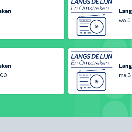
reken
Lang
wo 5
reken
Lang
:00
ma 3