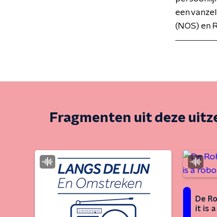
een vanze
(NOS) en 
Fragmenten uit deze uit
De Rob
it is 