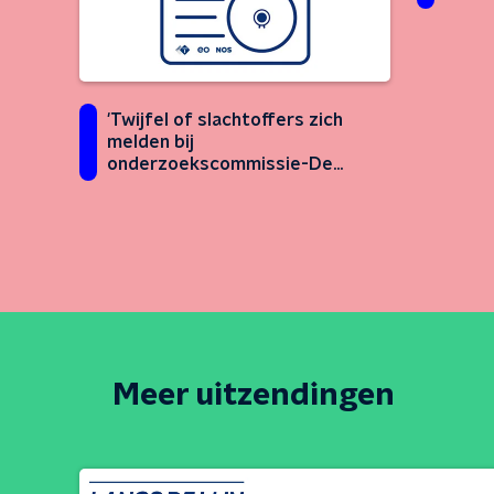
'Twijfel of slachtoffers zich
melden bij
onderzoekscommissie-De
Vries'
Meer uitzendingen