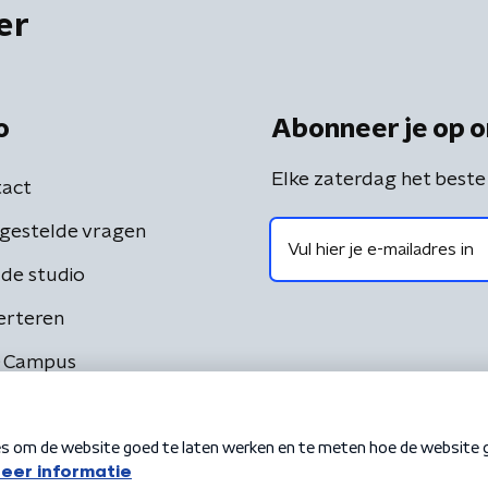
er
o
Abonneer je op o
Elke zaterdag het beste
act
gestelde vragen
de studio
erteren
 Campus