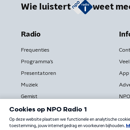
Wie luistert
weet me
Radio
Inf
Frequenties
Cont
Programma's
Veel
Presentatoren
App 
Muziek
Adv
Gemist
NPO
Algemene voorwaarden
Privacybeleid