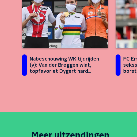
Nabeschouwing WK tijdrijden
FC E
(v): Van der Breggen wint,
sekss
topfavoriet Dygert hard
borst
onderuit
Meer uitzendingen