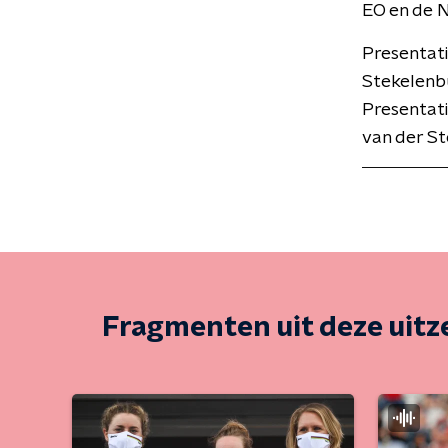
EO en de 
Presentat
Stekelenbu
Presentati
van der St
Fragmenten uit deze uit