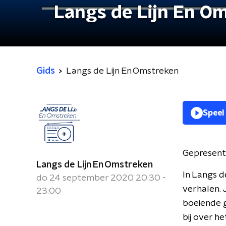
Langs de Lijn En O
Gids
Langs de Lijn En Omstreken
Speel
Gepresent
Langs de Lijn En Omstreken
In Langs d
do 24 september 2020 20:30 -
verhalen. 
23:00
boeiende g
bij over 