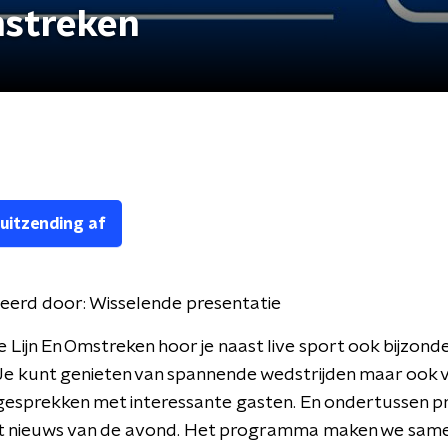
mstreken
 uitzending af
eerd door:
Wisselende presentatie
e Lijn En Omstreken hoor je naast live sport ook bijzond
Je kunt genieten van spannende wedstrijden maar ook 
esprekken met interessante gasten. En ondertussen pr
het nieuws van de avond. Het programma maken we sam