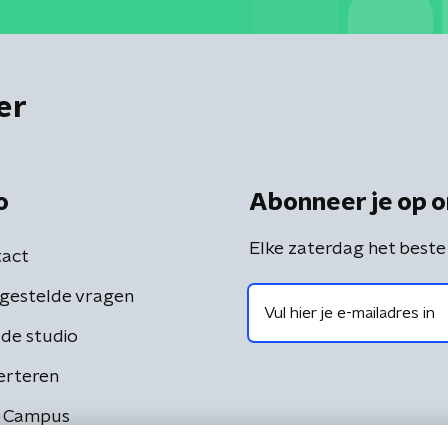
er
o
Abonneer je op o
Elke zaterdag het beste
act
gestelde vragen
de studio
erteren
 Campus