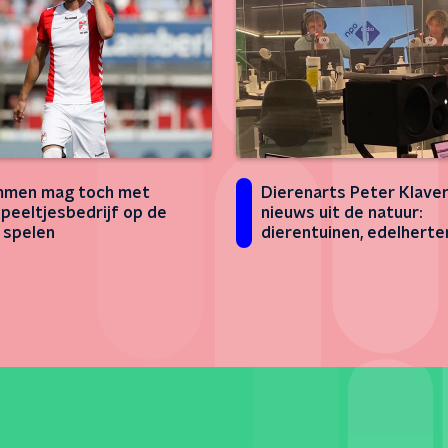
mmen mag toch met
Dierenarts Peter Klave
peeltjesbedrijf op de
nieuws uit de natuur:
 spelen
dierentuinen, edelherte
het verdoven van een k