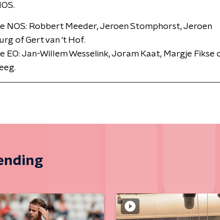
NOS.
ie NOS: Robbert Meeder, Jeroen Stomphorst, Jeroen
rg of Gert van 't Hof.
e EO: Jan-Willem Wesselink, Joram Kaat, Margje Fikse 
eeg.
zending