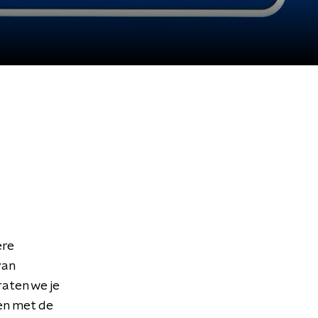
ere
van
aten we je
en met de