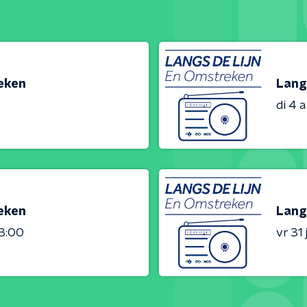
reken
Lang
di 4 
reken
Lang
23:00
vr 31 j