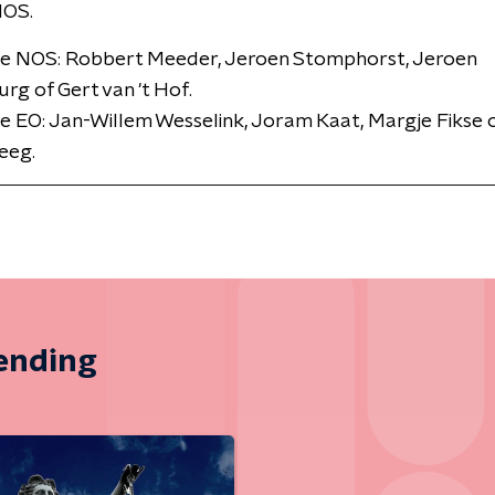
NOS.
ie NOS: Robbert Meeder, Jeroen Stomphorst, Jeroen
rg of Gert van 't Hof.
e EO: Jan-Willem Wesselink, Joram Kaat, Margje Fikse 
eeg.
zending