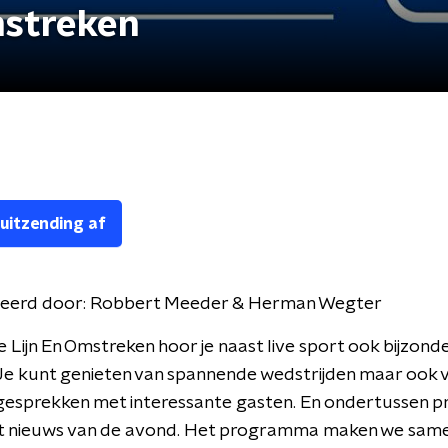
mstreken
 uitzending af
eerd door:
Robbert Meeder & Herman Wegter
e Lijn En Omstreken hoor je naast live sport ook bijzond
Je kunt genieten van spannende wedstrijden maar ook 
esprekken met interessante gasten. En ondertussen pr
het nieuws van de avond. Het programma maken we sam