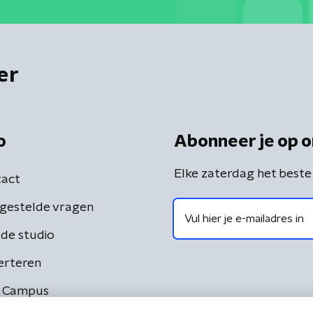
er
o
Abonneer je op o
Elke zaterdag het beste
act
gestelde vragen
de studio
erteren
 Campus