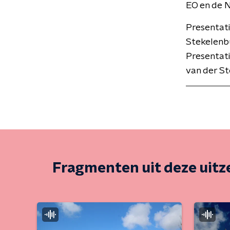
EO en de 
Presentat
Stekelenbu
Presentati
van der St
Fragmenten uit deze uit