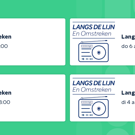
reken
Lang
3:00
do 6
reken
Lang
23:00
di 4 