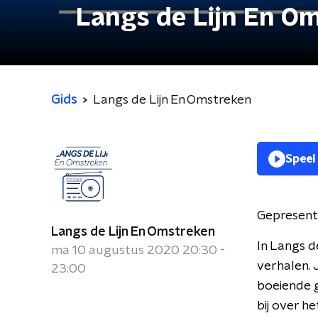
Langs de Lijn En O
Gids
Langs de Lijn En Omstreken
Speel
Gepresent
Langs de Lijn En Omstreken
In Langs d
ma 10 augustus 2020 20:30 -
verhalen. 
23:00
boeiende g
bij over 