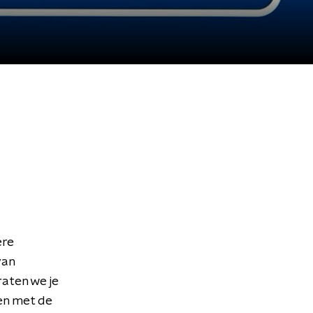
ere
van
aten we je
en met de