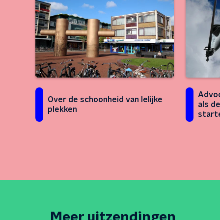
Advoc
Over de schoonheid van lelijke
als d
plekken
start
Meer uitzendingen