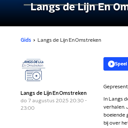
Langs de Lijn En O
Gids
Langs de Lijn En Omstreken
Speel
Gepresent
Langs de Lijn En Omstreken
In Langs d
do 7 augustus 2025 20:30 -
verhalen. 
23:00
boeiende g
bij over 