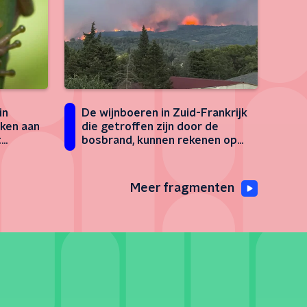
De wijnboeren in Zuid-Frankrijk
in
die getroffen zijn door de
nken aan
bosbrand, kunnen rekenen op
t
de steun van Melle
an
Meer fragmenten