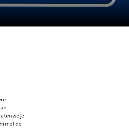
ere
van
aten we je
en met de