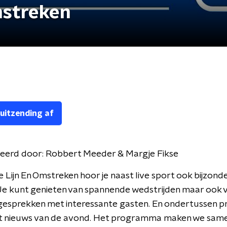
mstreken
 uitzending af
eerd door:
Robbert Meeder & Margje Fikse
e Lijn En Omstreken hoor je naast live sport ook bijzond
Je kunt genieten van spannende wedstrijden maar ook 
esprekken met interessante gasten. En ondertussen pr
het nieuws van de avond. Het programma maken we sam