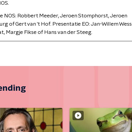
NOS.
ie NOS: Robbert Meeder, Jeroen Stomphorst, Jeroen
rg of Gert van 't Hof. Presentatie EO: Jan-Willem Wesse
, Margje Fikse of Hans van der Steeg.
zending