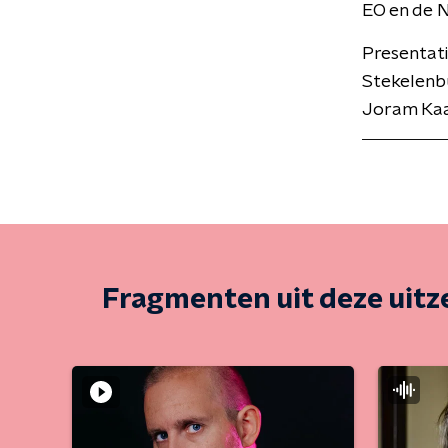
EO en de 
Presentat
Stekelenbu
Joram Kaat
Fragmenten uit deze uit