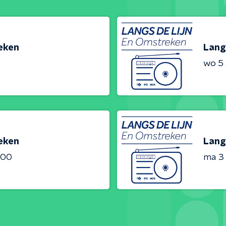
reken
Lang
wo 5
reken
Lang
:00
ma 3