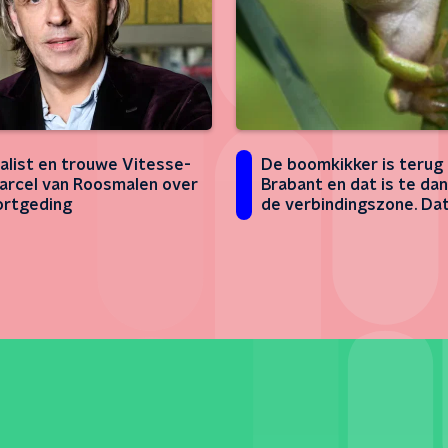
alist en trouwe Vitesse-
De boomkikker is terug 
arcel van Roosmalen over
Brabant en dat is te da
ortgeding
de verbindingszone. Da
brengt boswachter Arj
Postma op ideeën