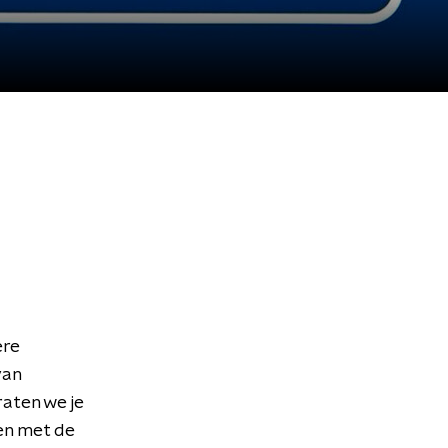
ere
van
aten we je
en met de