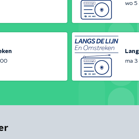
wo 5
reken
Lang
:00
ma 3
er