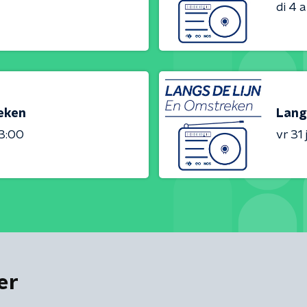
di 4 
reken
Lang
23:00
vr 31 j
er