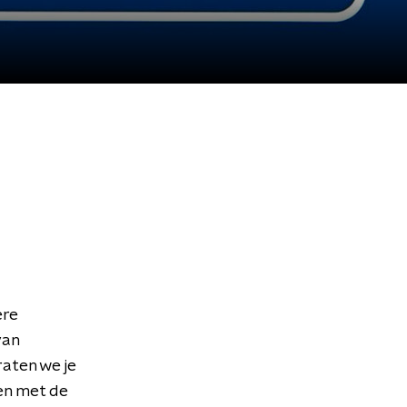
ere
van
aten we je
en met de