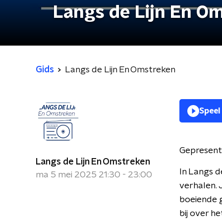
Langs de Lijn En O
Gids
Langs de Lijn En Omstreken
Speel
Gepresent
Langs de Lijn En Omstreken
In Langs d
ma 5 mei 2025 21:30 - 23:00
verhalen. 
boeiende g
bij over 