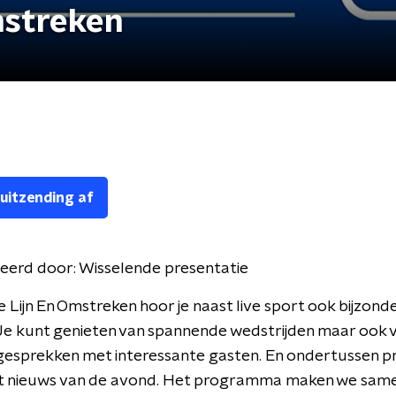
mstreken
 uitzending af
eerd door:
Wisselende presentatie
e Lijn En Omstreken hoor je naast live sport ook bijzond
Je kunt genieten van spannende wedstrijden maar ook 
esprekken met interessante gasten. En ondertussen pr
het nieuws van de avond. Het programma maken we sam