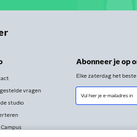
er
o
Abonneer je op o
Elke zaterdag het beste
act
gestelde vragen
de studio
erteren
 Campus