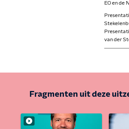
EO en de 
Presentat
Stekelenbu
Presentati
van der St
Fragmenten uit deze uit