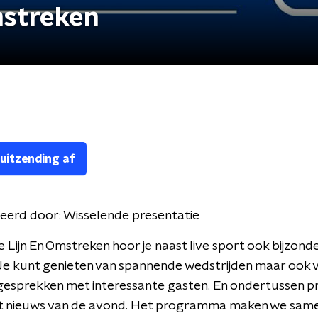
mstreken
 uitzending af
eerd door:
Wisselende presentatie
e Lijn En Omstreken hoor je naast live sport ook bijzond
Je kunt genieten van spannende wedstrijden maar ook 
esprekken met interessante gasten. En ondertussen pr
het nieuws van de avond. Het programma maken we sam