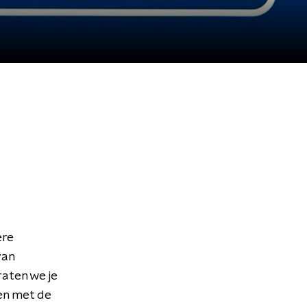
ere
van
aten we je
en met de