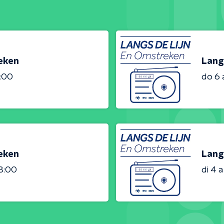
reken
Lang
3:00
do 6
reken
Lang
23:00
di 4 