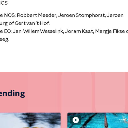
NOS.
ie NOS: Robbert Meeder, Jeroen Stomphorst, Jeroen
rg of Gert van 't Hof.
e EO: Jan-Willem Wesselink, Joram Kaat, Margje Fikse 
eeg.
zending