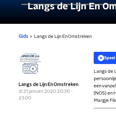
Langs de Lijn En O
Gids
Langs de Lijn En Omstreken
Speel
Langs de L
persoonlij
Langs de Lijn En Omstreken
een vanze
di 21 januari 2020 20:30 -
(NOS) en H
23:00
Margje Fik