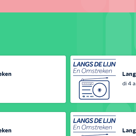
reken
Lang
di 4 
reken
Lang