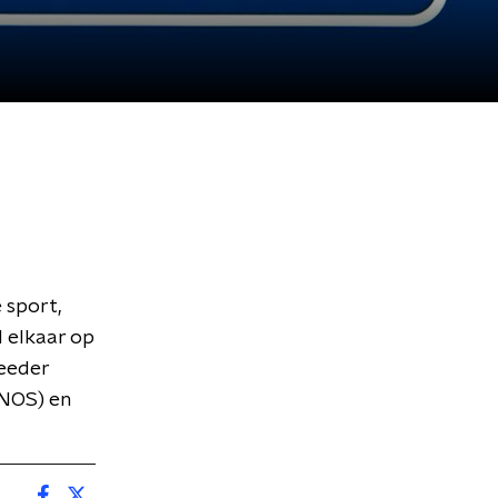
 sport,
d elkaar op
Meeder
(NOS) en