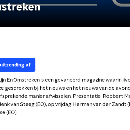
mstreken
 uitzending af
ijn En Omstreken is een gevarieerd magazine waarin live
ke gesprekken bij het nieuws en het nieuws van de avon
lfsprekende manier afwisselen. Presentatie: Robbert 
enk van Steeg (EO), op vrijdag Herman van der Zandt 
se (EO).