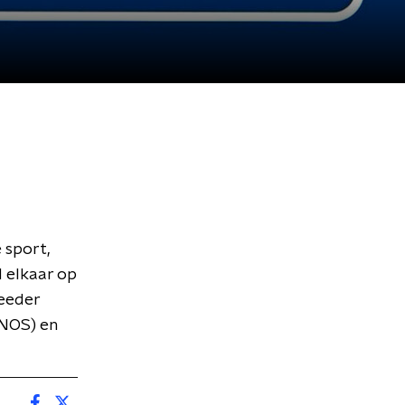
 sport,
d elkaar op
Meeder
(NOS) en