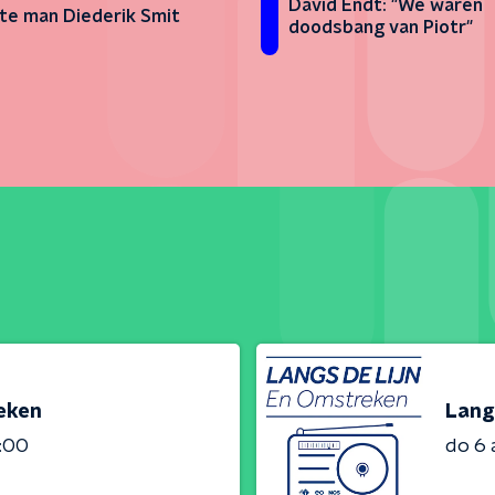
David Endt: "We waren
te man Diederik Smit
doodsbang van Piotr"
reken
Lang
3:00
do 6