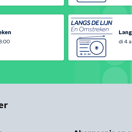
reken
Lang
23:00
di 4 
er