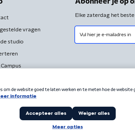
o
Abonneer je op o
Elke zaterdag het beste
act
gestelde vragen
de studio
erteren
 Campus