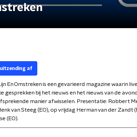
mstreken
 uitzending af
ijn En Omstreken is een gevarieerd magazine waarin live
ke gesprekken bij het nieuws en het nieuws van de avon
lfsprekende manier afwisselen. Presentatie: Robbert 
enk van Steeg (EO), op vrijdag Herman van der Zandt 
se (EO).