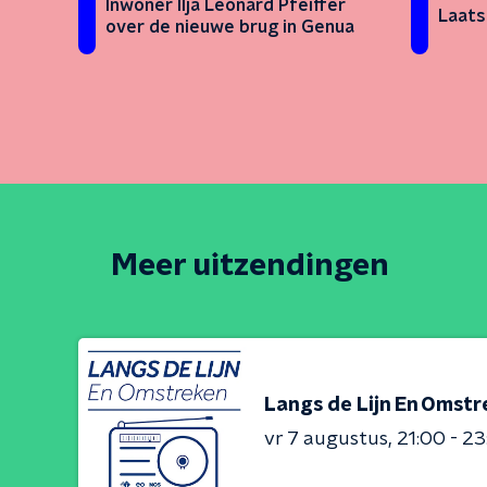
Inwoner Ilja Leonard Pfeiffer
Laats
over de nieuwe brug in Genua
Meer uitzendingen
Langs de Lijn En Omst
vr 7 augustus
21:00 - 2