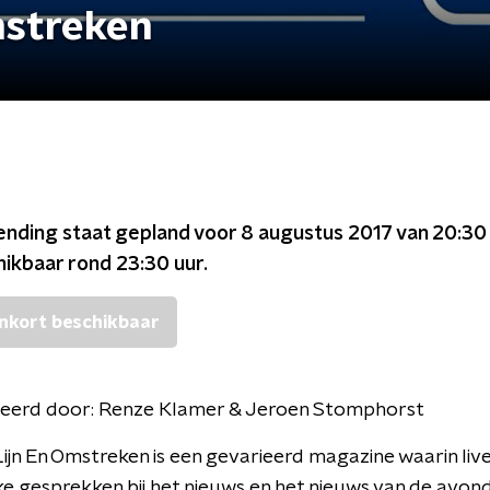
mstreken
ending staat gepland voor
8 augustus 2017 van 20:30
chikbaar rond
23:30
uur.
nkort beschikbaar
eerd door:
Renze Klamer & Jeroen Stomphorst
ijn En Omstreken is een gevarieerd magazine waarin live
ke gesprekken bij het nieuws en het nieuws van de avon