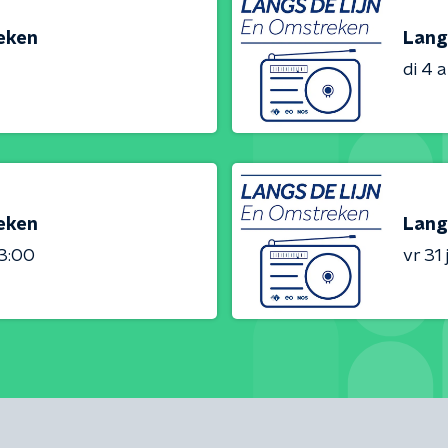
reken
Lang
di 4 
reken
Lang
23:00
vr 31 j