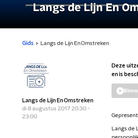
Langs de Lijn En O
Gids
Langs de Lijn En Omstreken
Deze uitz
en is bes
Binne
Langs de Lijn En Omstreken
di 8 augustus 2017 20:30 -
Gepresent
23:00
Langs de L
persoonlij