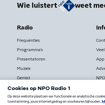
Wie luistert
weet me
Radio
Inf
Frequenties
Cont
Programma's
Veel
Presentatoren
App 
Muziek
Adv
Gemist
NPO
Algemene voorwaarden
Privacybeleid