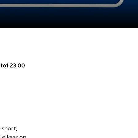
 tot 23:00
 sport,
d elkaar op