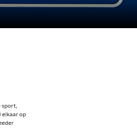
 sport,
d elkaar op
Meeder