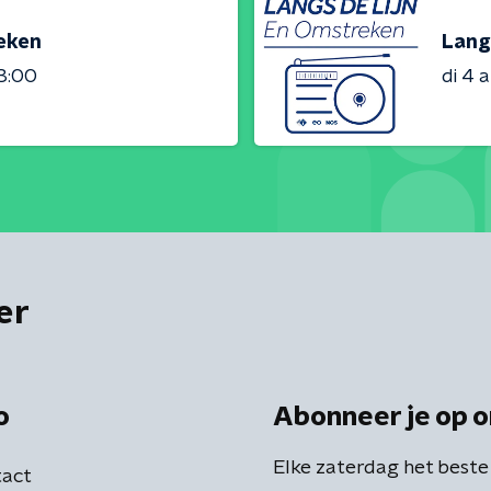
reken
Lang
23:00
di 4 
er
o
Abonneer je op o
Elke zaterdag het beste
act