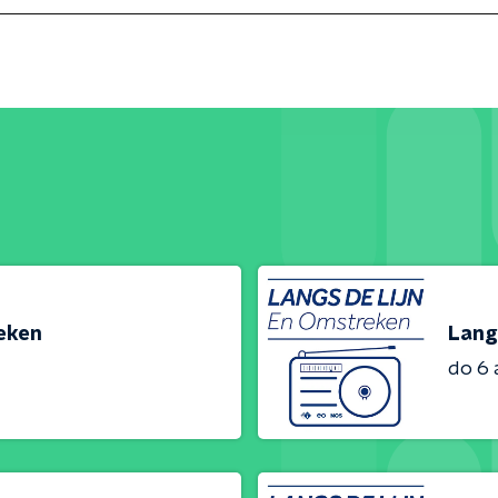
reken
Lang
do 6