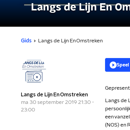
Langs de Lijn En O
Gids
Langs de Lijn En Omstreken
Speel
Gepresent
Langs de Lijn En Omstreken
Langs de L
ma 30 september 2019 21:30 -
persoonlij
23:00
een vanze
(NOS) en 