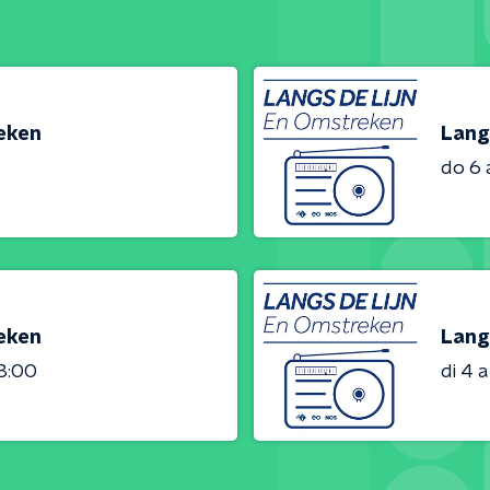
reken
Lang
do 6
reken
Lang
23:00
di 4 