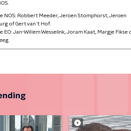
NOS.
ie NOS: Robbert Meeder, Jeroen Stomphorst, Jeroen
rg of Gert van 't Hof.
e EO: Jan-Willem Wesselink, Joram Kaat, Margje Fikse 
eeg.
zending