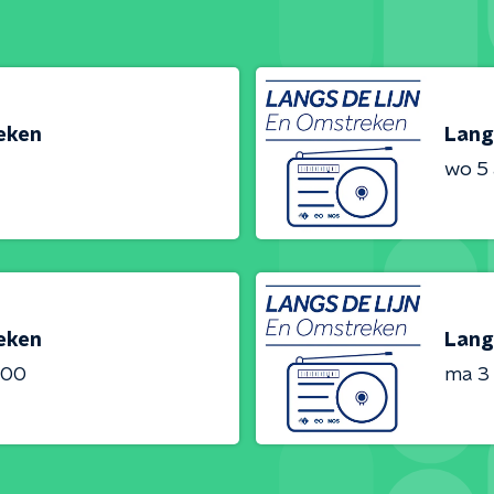
reken
Lang
wo 5
reken
Lang
:00
ma 3