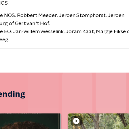
NOS.
ie NOS: Robbert Meeder, Jeroen Stomphorst, Jeroen
rg of Gert van 't Hof.
e EO: Jan-Willem Wesselink, Joram Kaat, Margje Fikse 
eeg.
zending