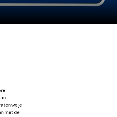
ere
van
aten we je
en met de