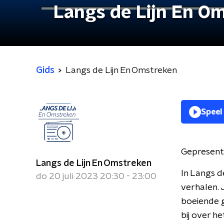
Langs de Lijn En O
Gids
Langs de Lijn En Omstreken
Speel
Gepresent
Langs de Lijn En Omstreken
In Langs d
do 20 juli 2023 20:30 - 23:00
verhalen. 
boeiende g
bij over 