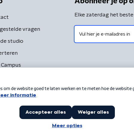
o
Abonneer je op o
Elke zaterdag het beste
act
gestelde vragen
de studio
erteren
 Campus