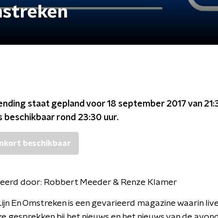
mstreken
ending staat gepland voor
18 september 2017 van 21:
s beschikbaar rond
23:30
uur.
nkort beschikbaar
eerd door:
Robbert Meeder & Renze Klamer
ijn En Omstreken is een gevarieerd magazine waarin live
ke gesprekken bij het nieuws en het nieuws van de avon