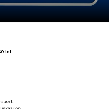
30 tot
 sport,
d elkaar op