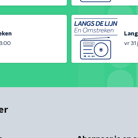
reken
Lang
23:00
vr 31 j
er