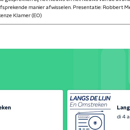
lfsprekende manier afwisselen. Presentatie: Robbert 
Renze Klamer (EO)
reken
Lang
di 4 