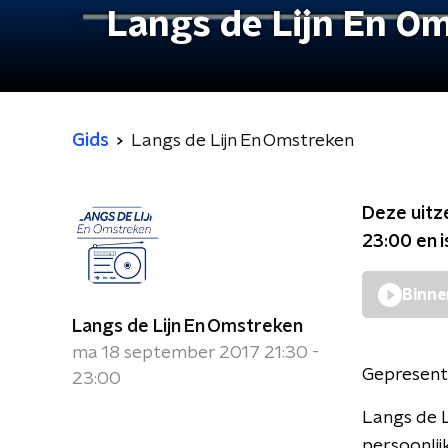
Langs de Lijn En O
Gids
Langs de Lijn En Omstreken
Deze uitz
23:00
en i
Binne
Langs de Lijn En Omstreken
ma 18 september 2017 21:30 -
Gepresent
23:00
Langs de L
persoonlij