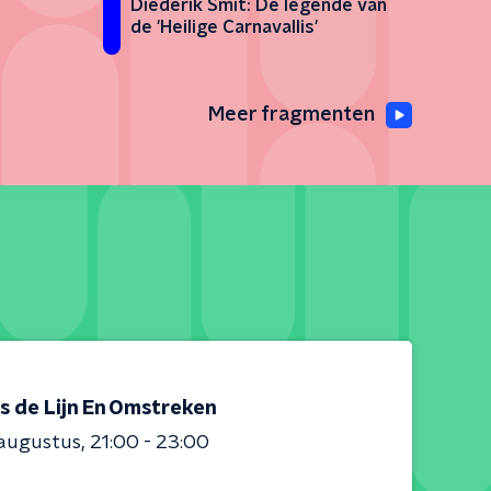
Diederik Smit: De legende van
de 'Heilige Carnavallis'
Meer fragmenten
s de Lijn En Omstreken
 augustus
21:00 - 23:00