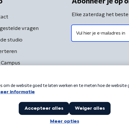
o
Abonneer je op o
Elke zaterdag het beste
act
gestelde vragen
de studio
erteren
 Campus