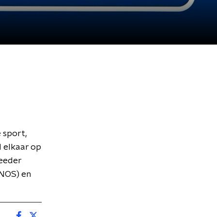
 sport,
d elkaar op
Meeder
(NOS) en