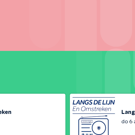
reken
Lang
do 6