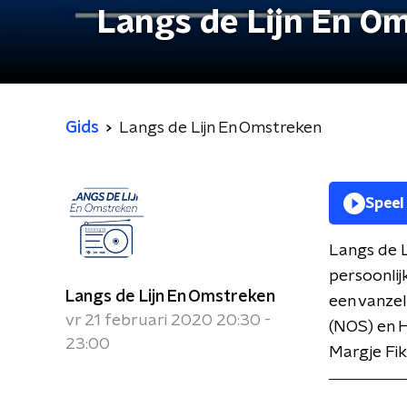
Langs de Lijn En O
Gids
Langs de Lijn En Omstreken
Speel
Langs de L
persoonlij
Langs de Lijn En Omstreken
een vanze
vr 21 februari 2020 20:30 -
(NOS) en H
23:00
Margje Fik