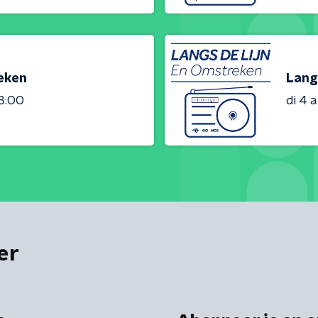
reken
Lang
23:00
di 4 
er