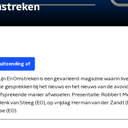
mstreken
 uitzending af
ijn En Omstreken is een gevarieerd magazine waarin live
ke gesprekken bij het nieuws en het nieuws van de avon
lfsprekende manier afwisselen. Presentatie: Robbert 
enk van Steeg (EO), op vrijdag Herman van der Zandt 
se (EO).