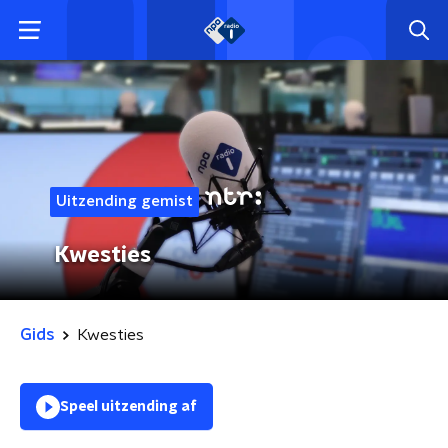
Uitzending gemist
Kwesties
Gids
Kwesties
Speel uitzending af