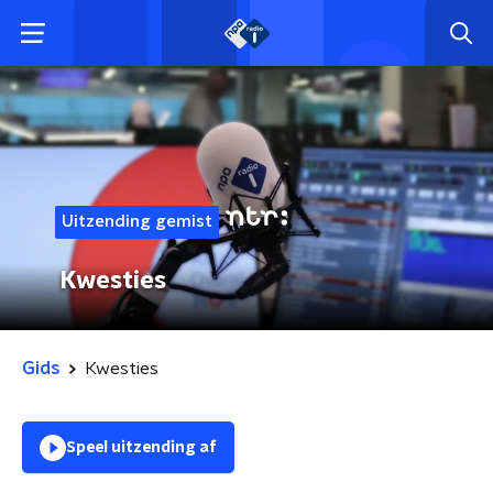
Uitzending gemist
Kwesties
Gids
Kwesties
Speel uitzending af