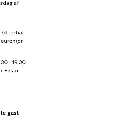
erdag af
 bitterbal,
deuren (en
00 - 19:00
n Fidan
 te gast