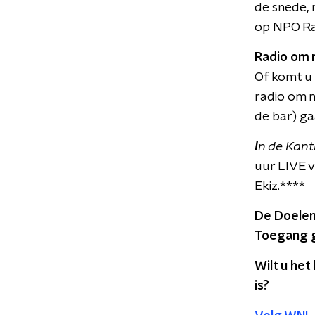
de snede, 
op NPO Rad
Radio om n
Of komt u 
radio om n
de bar) ga
I
n de Kant
uur LIVE 
Ekiz.****
De Doelen
Toegang g
Wilt u he
is?