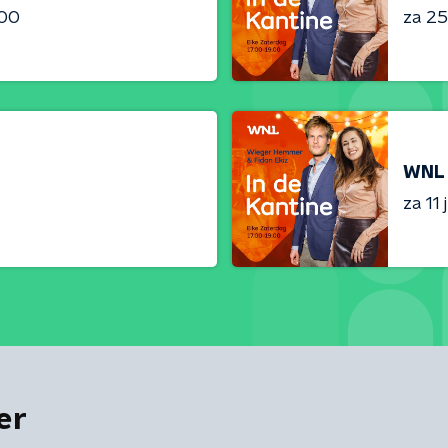
:00
za 25 
WNL 
za 11 j
er