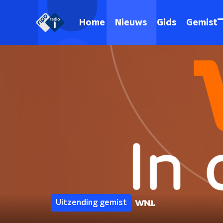
Home
Nieuws
Gids
Gemist
Uitzending gemist