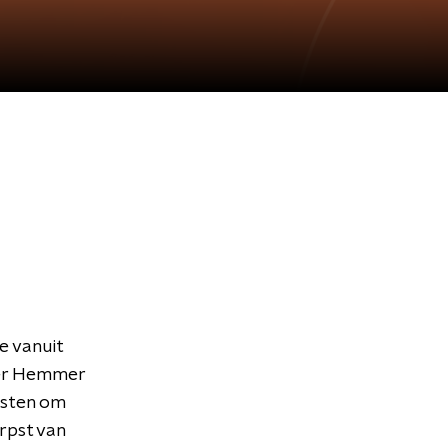
e vanuit
ger Hemmer
asten om
rpst van