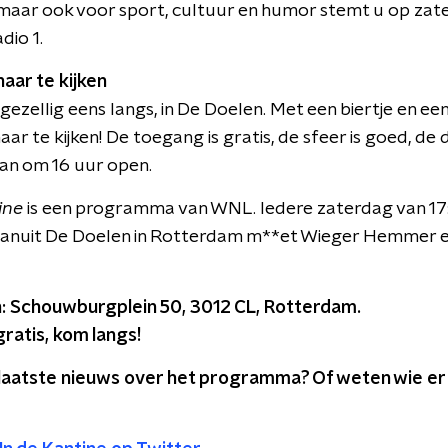
maar ook voor sport, cultuur en humor stemt u op zat
io 1.
aar te kijken
gezellig eens langs, in De Doelen. Met een biertje en een
aar te kijken! De toegang is gratis, de sfeer is goed, de 
an om 16 uur open.
ine
is een programma van WNL. Iedere zaterdag van 17:
vanuit De Doelen in Rotterdam m**et Wieger Hemmer e
: Schouwburgplein 50, 3012 CL, Rotterdam.
ratis, kom langs!
t laatste nieuws over het programma? Of weten wie er