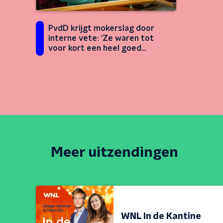
PvdD krijgt mokerslag door
interne vete: ‘Ze waren tot
voor kort een heel goed
alternatief voor GroenLinks-
PvdA’
Meer uitzendingen
WNL In de Kantine