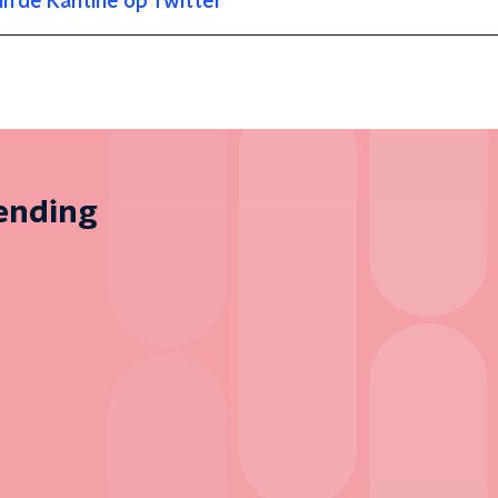
In de Kantine op Twitter
zending