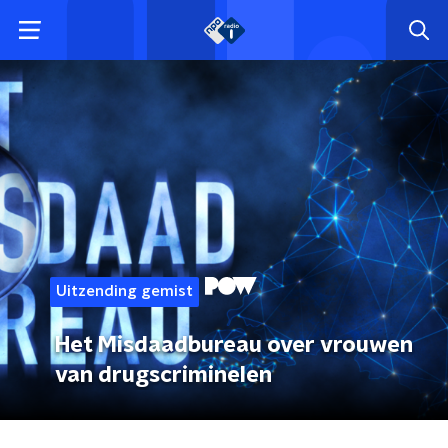
Uitzending gemist
Het Misdaadbureau over vrouwen
van drugscriminelen