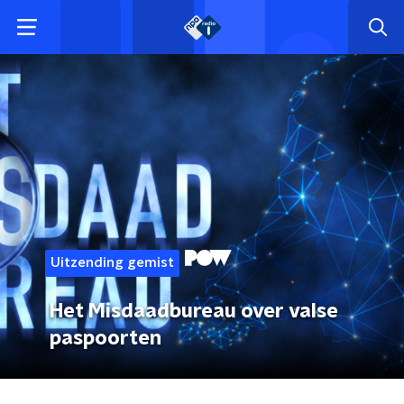
Uitzending gemist
Het Misdaadbureau over valse
paspoorten