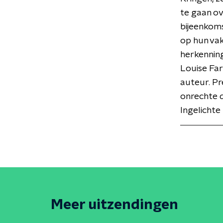
te gaan ov
bijeenkoms
op hun vak
herkenning
Louise Far
auteur. Pr
onrechte d
Ingelichte 
Meer uitzendingen