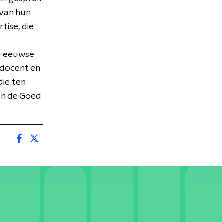
 van hun
tise, die
9e-eeuwse
, docent en
die ten
van de Goed