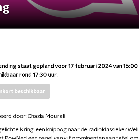
ng
ending staat gepland voor
17 februari 2024 van 16:00 
chikbaar rond
17:30
uur.
nkort beschikbaar
eerd door:
Chazia Mourali
gelichte Kring, een knipoog naar de radioklassieker Wel
et PowNed een panel van vijf prominenten aan tafel om 