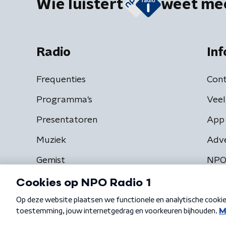
Wie luistert
weet me
Radio
Inf
Frequenties
Cont
Programma's
Veel
Presentatoren
App 
Muziek
Adv
Gemist
NPO
Algemene voorwaarden
Privacybeleid