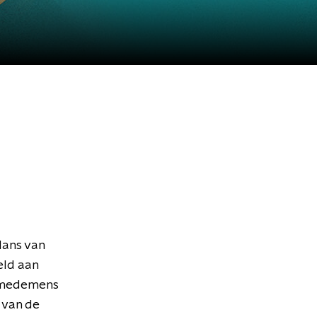
Hans van
eld aan
e medemens
 van de