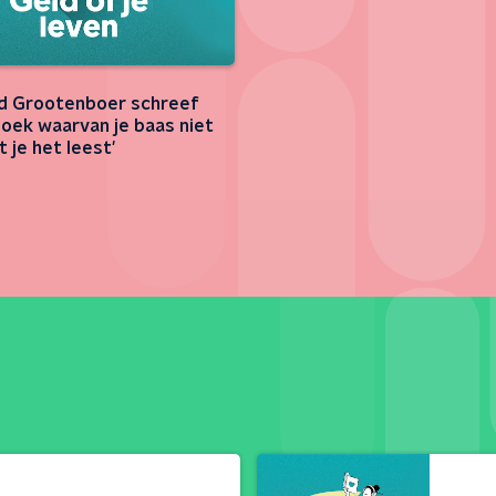
d Grootenboer schreef
boek waarvan je baas niet
t je het leest'