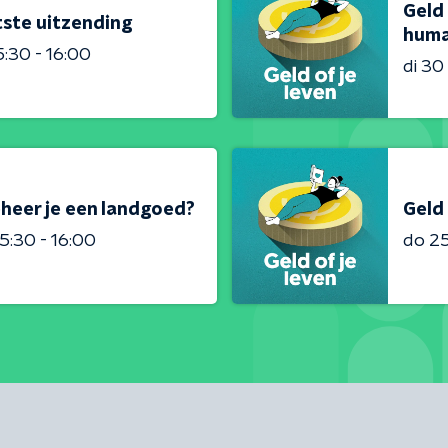
Geld 
atste uitzending
huma
5:30 - 16:00
di 3
eheer je een landgoed?
Geld 
5:30 - 16:00
do 2