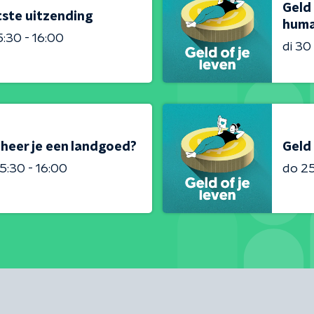
Geld 
atste uitzending
huma
5:30 - 16:00
di 3
eheer je een landgoed?
Geld 
5:30 - 16:00
do 2