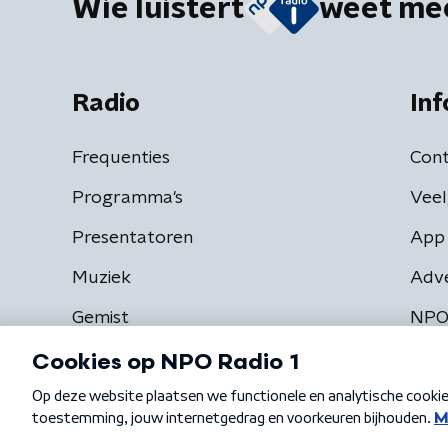
Wie luistert
weet me
Radio
Inf
Frequenties
Cont
Programma's
Veel
Presentatoren
App 
Muziek
Adv
Gemist
NPO
Algemene voorwaarden
Privacybeleid