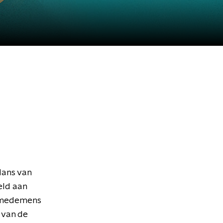
Hans van
eld aan
e medemens
 van de