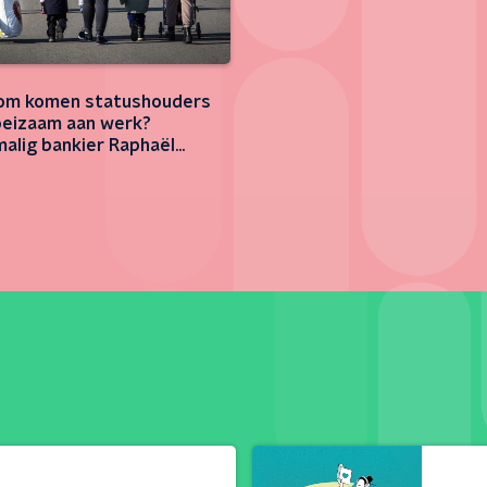
om komen statushouders
eizaam aan werk?
alig bankier Raphaël
n zocht het uit