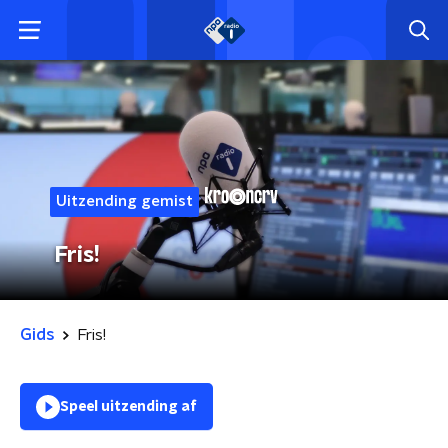
Uitzending gemist
Fris!
Gids
Fris!
Speel uitzending af