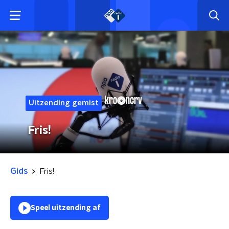
Uitzending gemist
Fris!
Gids
Fris!
Speel uitzending af