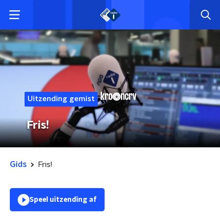
Uitzending gemist
Fris!
Gids
Fris!
Speel uitzending af