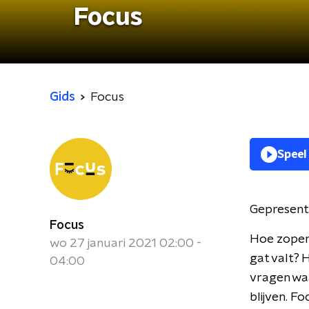
Focus
Gids
Focus
Speel
Gepresent
Focus
Hoe zopen 
wo 27 januari 2021 02:00 -
gat valt? 
04:00
vragen waa
blijven. F