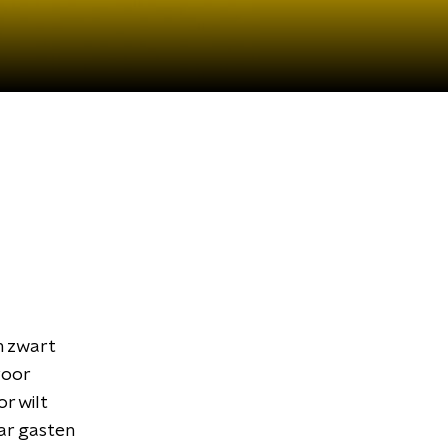
n zwart
voor
r wilt
ar gasten