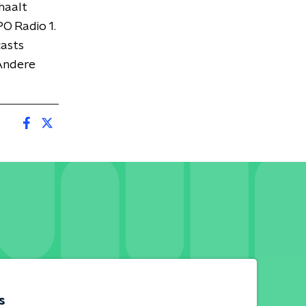
haalt
O Radio 1.
asts
Andere
s