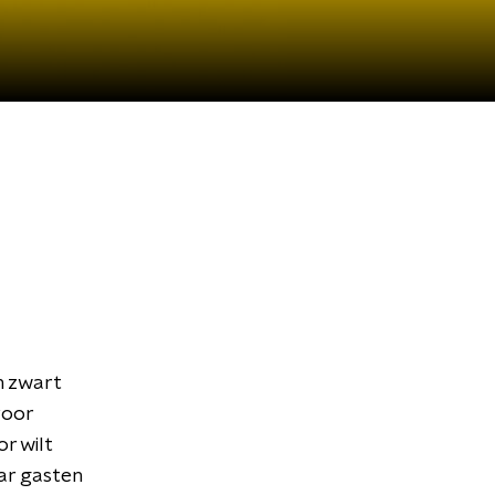
n zwart
voor
r wilt
ar gasten