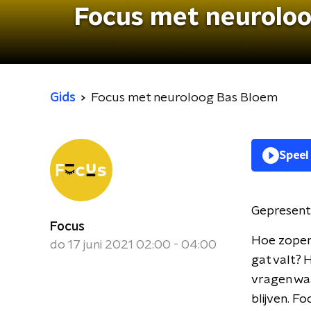
Focus met neurolo
Gids
Focus met neuroloog Bas Bloem
Speel
Gepresent
Focus
Hoe zopen 
do 17 juni 2021 02:00 - 04:00
gat valt? 
vragen waa
blijven. F