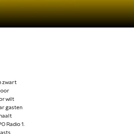
n zwart
voor
r wilt
ar gasten
haalt
O Radio 1.
asts