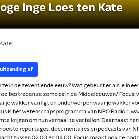
loge Inge Loes ten Kate
 Kate
 uitzending af
ze in de zeventiende eeuw? Wat gebeurt er als je in ee
Hoe bestreden ze zombies in de Middeleeuwen? Focus: 
r je wakker van ligt en onderwerpen waar je wakker voo
ocus is hét wetenschapsprogramma van NPO Radio 1, wa
mte krijgen om hun verhaal te vertellen. Daarnaast her
mooiste reportages, documentaires en podcasts van NP
nacht tussen 02.00 en 04.00. Focus maakt ook de podc