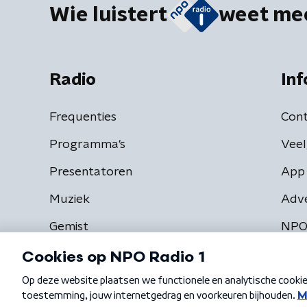
Wie luistert
weet me
Radio
Inf
Frequenties
Cont
Programma's
Veel
Presentatoren
App 
Muziek
Adv
Gemist
NPO
Algemene voorwaarden
Privacybeleid