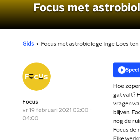
Focus met astrobio
Gids
Focus met astrobiologe Inge Loes ten
Speel
Hoe zopen 
gat valt? 
Focus
vragen waa
vr 19 februari 2021 02:00 -
blijven. F
04:00
nog de rui
Focus de 
Elke werk