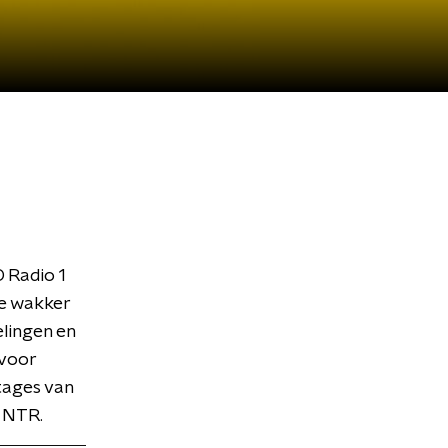
 Radio 1
je wakker
elingen en
 voor
tages van
 NTR.