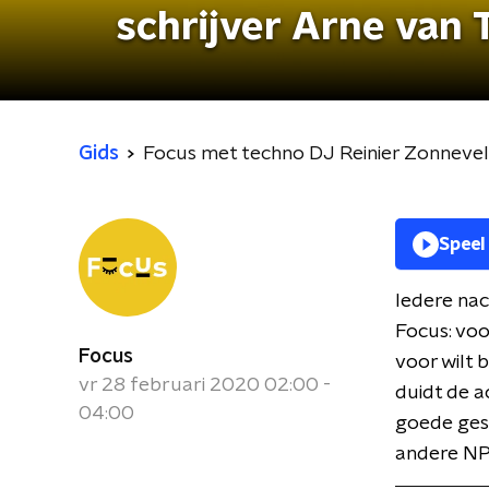
schrijver Arne van
Gids
Focus met techno DJ Reinier Zonnevel
Speel
Iedere nac
Focus: voo
Focus
voor wilt 
vr 28 februari 2020 02:00 -
duidt de a
04:00
goede gesp
andere NP