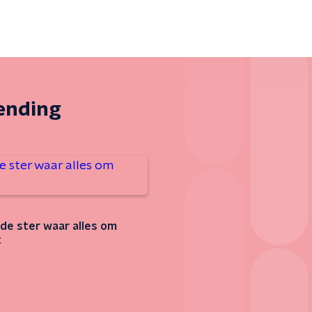
zending
s de ster waar alles om
t