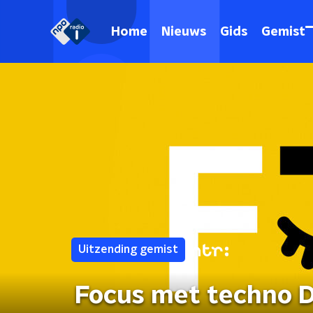
Home
Nieuws
Gids
Gemist
Uitzending gemist
Focus met techno D