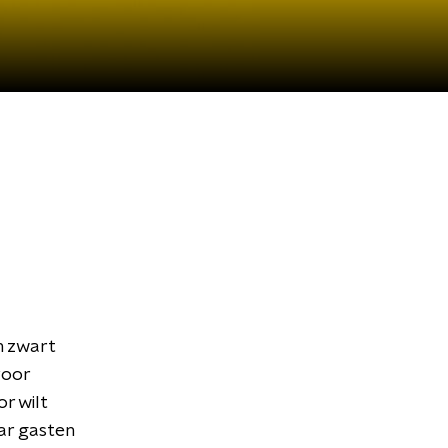
n zwart
voor
r wilt
ar gasten