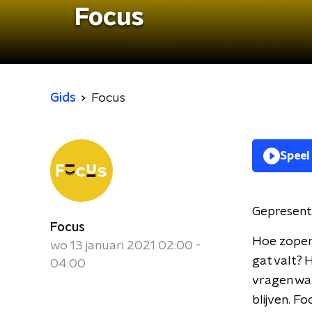
Focus
Gids
Focus
Speel
Gepresent
Focus
Hoe zopen 
wo 13 januari 2021 02:00 -
gat valt? 
04:00
vragen waa
blijven. F