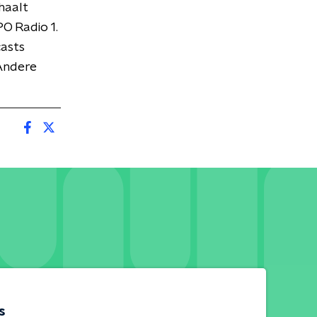
haalt
O Radio 1.
asts
Andere
s