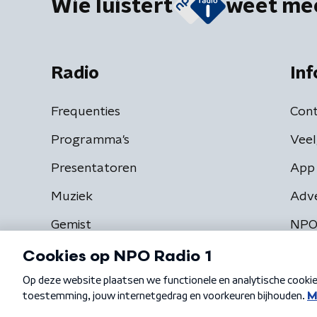
Wie luistert
weet me
Radio
Inf
Frequenties
Cont
Programma's
Veel
Presentatoren
App 
Muziek
Adv
Gemist
NPO
Algemene voorwaarden
Privacybeleid