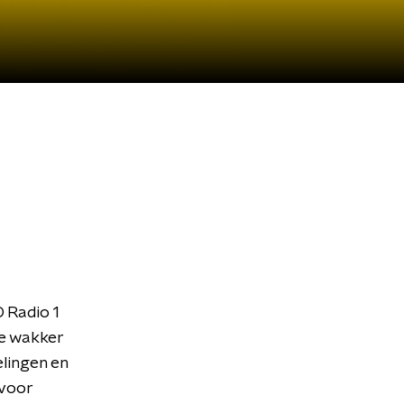
 Radio 1
je wakker
elingen en
 voor