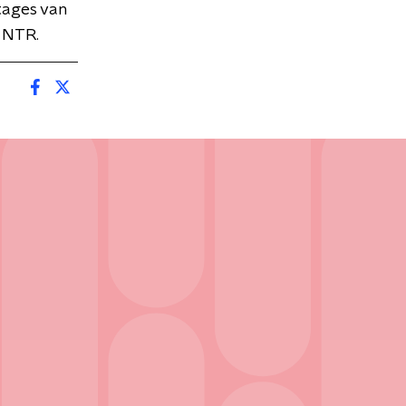
tages van
 NTR.