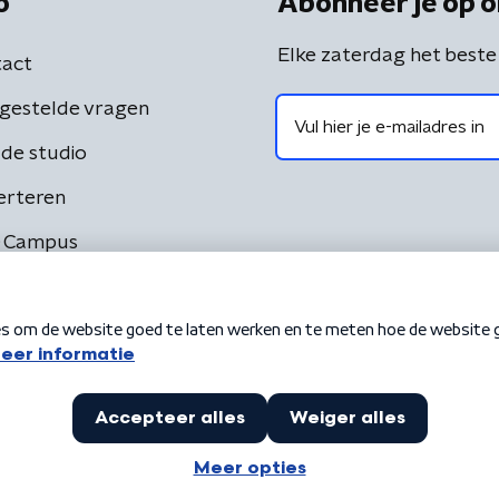
o
Abonneer je op o
Elke zaterdag het beste
act
gestelde vragen
de studio
erteren
 Campus