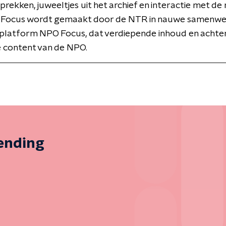
rekken, juweeltjes uit het archief en interactie met de 
r. Focus wordt gemaakt door de NTR in nauwe samenwe
e platform NPO Focus, dat verdiepende inhoud en acht
de content van de NPO.
zending