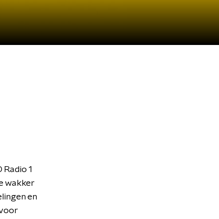
 Radio 1
je wakker
elingen en
 voor