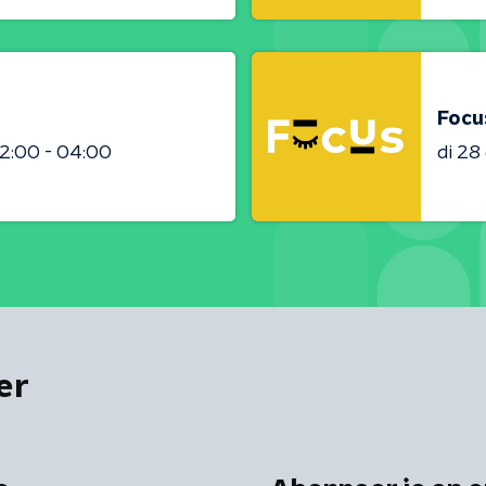
Focu
2:00 - 04:00
di 2
er