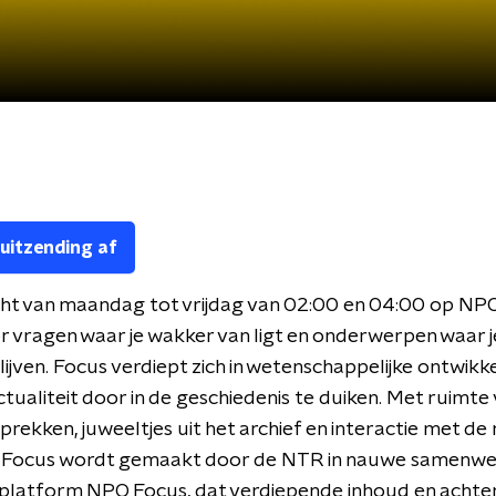
 uitzending af
ht van maandag tot vrijdag van 02:00 en 04:00 op NPO
r vragen waar je wakker van ligt en onderwerpen waar 
blijven. Focus verdiept zich in wetenschappelijke ontwikk
ctualiteit door in de geschiedenis te duiken. Met ruimte
rekken, juweeltjes uit het archief en interactie met de 
r. Focus wordt gemaakt door de NTR in nauwe samenwe
e platform NPO Focus, dat verdiepende inhoud en acht