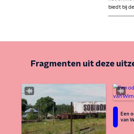
biedt bij 
Fragmenten uit deze uit
Een o
van W