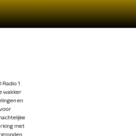
 Radio 1
je wakker
elingen en
 voor
nachtelijke
rking met
ergronden