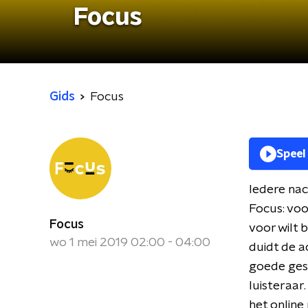
Focus
Gids
Focus
Speel
Iedere nac
Focus: voo
Focus
voor wilt 
wo 1 mei 2019 02:00 - 04:00
duidt de a
goede gesp
luisteraa
het onlin