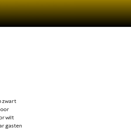
n zwart
voor
r wilt
ar gasten