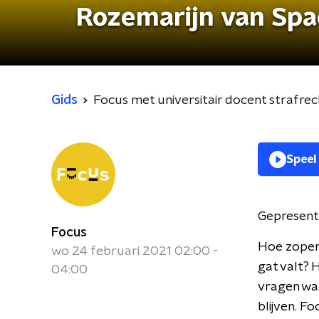
Rozemarijn van Sp
Gids
Focus met universitair docent strafr
Speel
Gepresent
Focus
Hoe zopen 
wo 24 februari 2021 02:00 -
gat valt? 
04:00
vragen waa
blijven. F