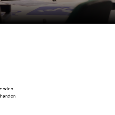
zonden
n handen