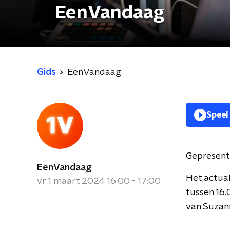
EenVandaag
Gids
EenVandaag
Speel
Gepresent
EenVandaag
Het actua
vr 1 maart 2024 16:00 - 17:00
tussen 16.
van Suzan