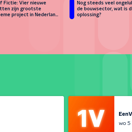
f Fictie: Vier nieuwe
Nog steeds veel ongelu
tten zijn grootste
de bouwsector, wat is 
ieme project in Nederland
oplossing?
EenV
wo 5