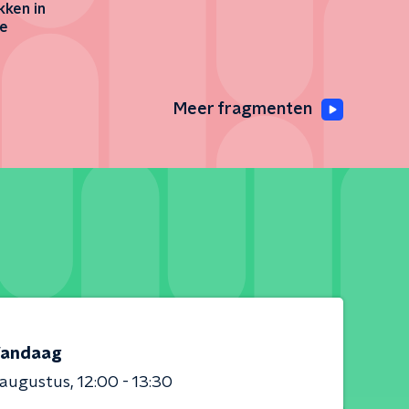
kken in
de
Meer fragmenten
andaag
 augustus
12:00 - 13:30