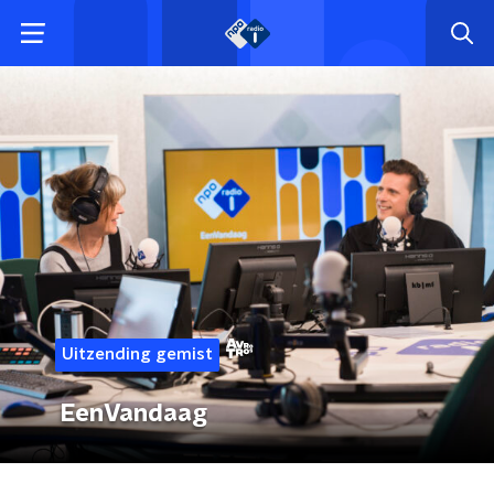
Uitzending gemist
EenVandaag