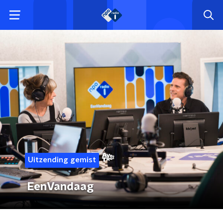
Uitzending gemist
EenVandaag