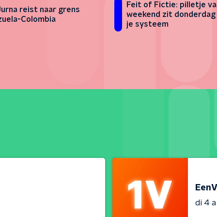
Feit of Fictie: pilletje v
Jurna reist naar grens
weekend zit donderdag 
uela-Colombia
je systeem
EenV
di 4 