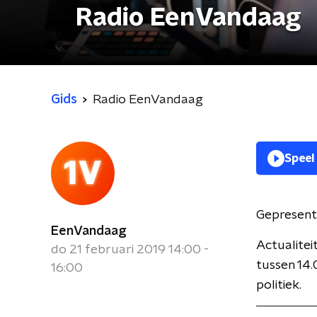
Radio EenVandaag
Gids
Radio EenVandaag
Speel
Gepresent
EenVandaag
Actualite
do 21 februari 2019 14:00 -
tussen 14.
16:00
politiek.