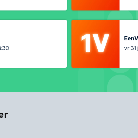
EenV
3:30
vr 31 j
er