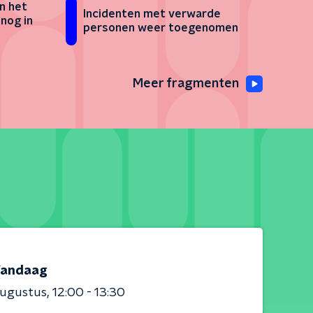
an het
Incidenten met verwarde
nog in
personen weer toegenomen
Meer fragmenten
andaag
augustus
12:00 - 13:30