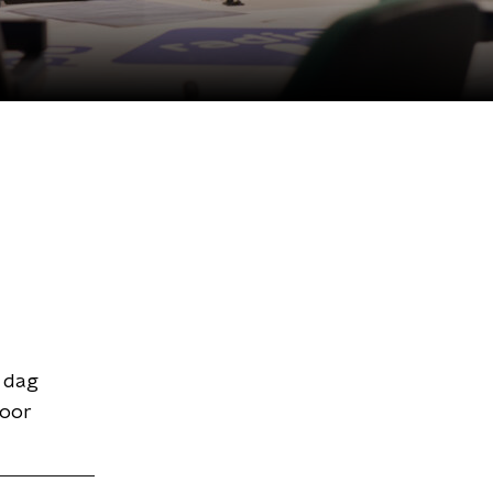
 dag
voor