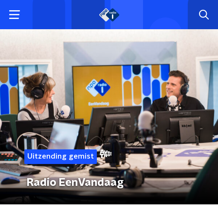
Uitzending gemist
Radio EenVandaag