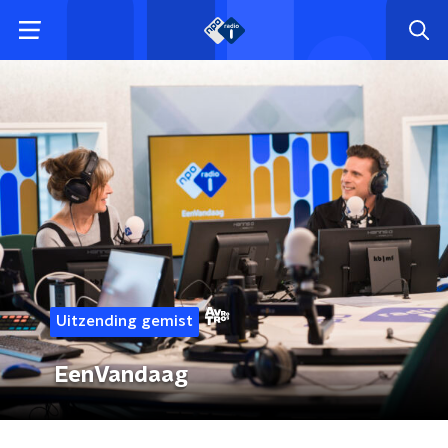
Uitzending gemist
EenVandaag