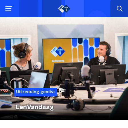
Uitzending gemist
EenVandaag