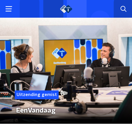
Uitzending gemist
EenVandaag