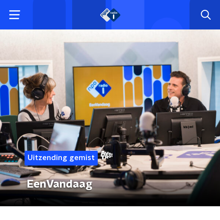
Uitzending gemist
EenVandaag