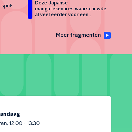
Deze Japanse
spul:
mangatekenares waarschuwde
al veel eerder voor een
tsunami
Meer fragmenten
andaag
ren
12:00 - 13:30