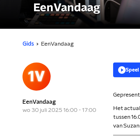
EenVandaag
Gids
EenVandaag
Speel
Gepresent
EenVandaag
Het actua
wo 30 juli 2025 16:00 - 17:00
tussen 16.
van Suzan