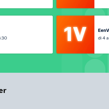
EenV
3:30
di 4 
er