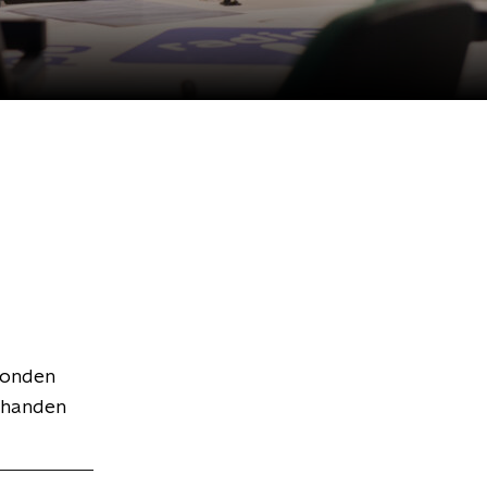
zonden
n handen