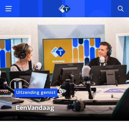
Uitzending gemist
EenVandaag