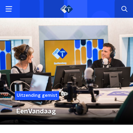
Uitzending gemist
EenVandaag