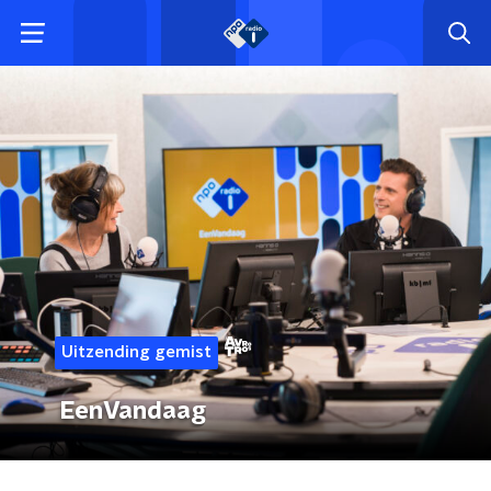
Uitzending gemist
EenVandaag